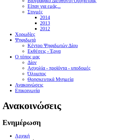
Βιογραφικό Διευθυντή Ορχήστρας
Είπαν για εμάς...
Στιγμές
2014
2013
2012
Χορωδίες
Ψηφιδωτά
Κέντρο Ψηφιδωτών Δίου
Εκθέσεις - Έργα
Ο τόπος μας
Δίον
Ασχολία - προϊόντα - υποδομές
Όλυμπος
Θρησκευτικά Μνημεία
Ανακοινώσεις
Επικοινωνία
Ανακοινώσεις
Ενημέρωση
Αρχική