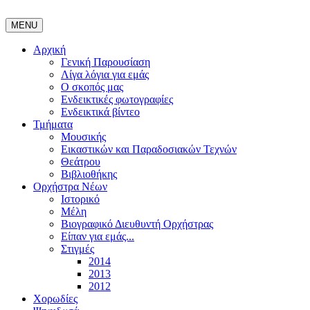
MENU
Αρχική
Γενική Παρουσίαση
Λίγα λόγια για εμάς
Ο σκοπός μας
Ενδεικτικές φωτογραφίες
Ενδεικτικά βίντεο
Τμήματα
Μουσικής
Εικαστικών και Παραδοσιακών Τεχνών
Θεάτρου
Βιβλιοθήκης
Ορχήστρα Νέων
Ιστορικό
Μέλη
Βιογραφικό Διευθυντή Ορχήστρας
Είπαν για εμάς...
Στιγμές
2014
2013
2012
Χορωδίες