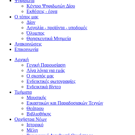
Ψηφιδωτά
Κέντρο Ψηφιδωτών Δίου
Εκθέσεις - έργα
Ο τόπος μας
Δίον
Ασχολία - προϊόντα - υποδομές
Όλυμπος
Θρησκευτικά Μνημεία
Ανακοινώσεις
Επικοινωνία
Αρχική
Γενική Παρουσίαση
Λίγα λόγια για εμάς
Ο σκοπός μας
Ενδεικτικές φωτογραφίες
Ενδεικτικά βίντεο
Τμήματα
Μουσικής
Εικαστικών και Παραδοσιακών Τεχνών
Θεάτρου
Βιβλιοθήκης
Ορχήστρα Νέων
Ιστορικό
Μέλη