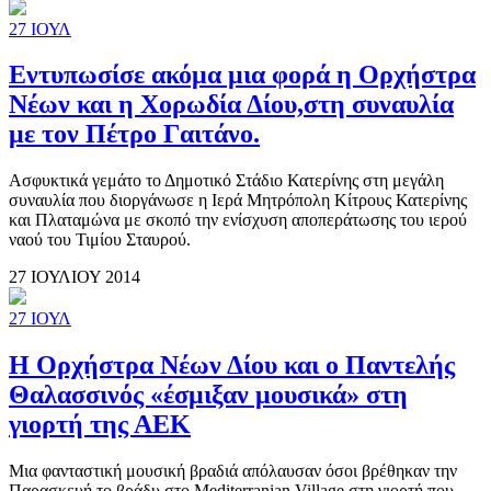
27
ΙΟΥΛ
Εντυπωσίσε ακόμα μια φορά η Ορχήστρα
Νέων και η Χορωδία Δίου,στη συναυλία
με τον Πέτρο Γαιτάνο.
Ασφυκτικά γεμάτο το Δημοτικό Στάδιο Κατερίνης στη μεγάλη
συναυλία που διοργάνωσε η Ιερά Μητρόπολη Κίτρους Κατερίνης
και Πλαταμώνα με σκοπό την ενίσχυση αποπεράτωσης του ιερού
ναού του Τιμίου Σταυρού.
27 ΙΟΥΛΙΟΥ 2014
27
ΙΟΥΛ
Η Ορχήστρα Νέων Δίου και ο Παντελής
Θαλασσινός «έσμιξαν μουσικά» στη
γιορτή της ΑΕΚ
Μια φανταστική μουσική βραδιά απόλαυσαν όσοι βρέθηκαν την
Παρασκευή το βράδυ στο Mediterranian Village στη γιορτή που